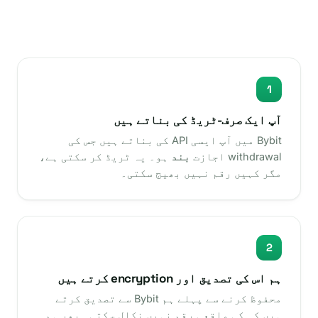
1
آپ ایک صرف-ٹریڈ کی بناتے ہیں
Bybit میں آپ ایسی API کی بناتے ہیں جس کی
withdrawal اجازت
بند
ہو۔ یہ ٹریڈ کر سکتی ہے،
مگر کہیں رقم نہیں بھیج سکتی۔
2
ہم اس کی تصدیق اور encryption کرتے ہیں
محفوظ کرنے سے پہلے ہم Bybit سے تصدیق کرتے
ہیں کہ کی واقعی رقم نہیں نکال سکتی۔ پھر ہم