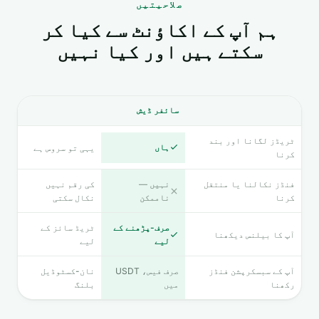
صلاحیتیں
ہم آپ کے اکاؤنٹ سے کیا کر
سکتے ہیں اور کیا نہیں
سائفر ڈیش
ٹریڈز لگانا اور بند
ہاں
یہی تو سروس ہے
کرنا
فنڈز نکالنا یا منتقل
نہیں —
کی رقم نہیں
کرنا
ناممکن
نکال سکتی
صرف-پڑھنے کے
ٹریڈ سائز کے
آپ کا بیلنس دیکھنا
لیے
لیے
آپ کے سبسکرپشن فنڈز
صرف فیس، USDT
نان-کسٹوڈیل
رکھنا
میں
بلنگ