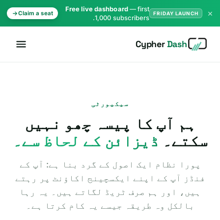
Free live dashboard
— first
×
Claim a seat
FRIDAY LAUNCH
1,000 subscribers.
Cypher
Dash
سیکیورٹی
ہم آپ کا پیسہ چھو نہیں
سکتے۔
ڈیزائن کے لحاظ سے۔
پورا نظام ایک اصول کے گرد بنا ہے: آپ کے
فنڈز آپ کے اپنے ایکسچینج اکاؤنٹ پر رہتے
ہیں، اور ہم صرف ٹریڈ لگاتے ہیں۔ یہ رہا
بالکل وہ طریقہ جیسے یہ کام کرتا ہے۔