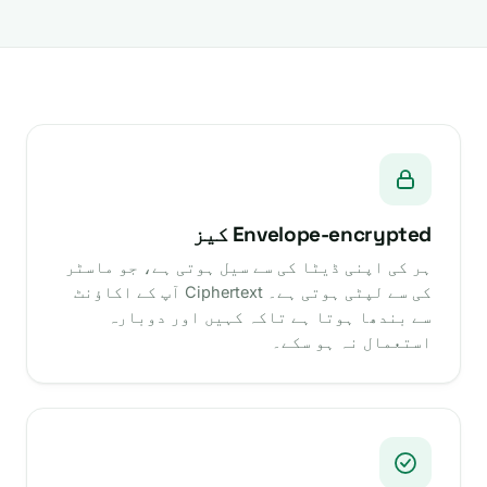
Envelope-encrypted کیز
ہر کی اپنی ڈیٹا کی سے سیل ہوتی ہے، جو ماسٹر
کی سے لپٹی ہوتی ہے۔ Ciphertext آپ کے اکاؤنٹ
سے بندھا ہوتا ہے تاکہ کہیں اور دوبارہ
استعمال نہ ہو سکے۔