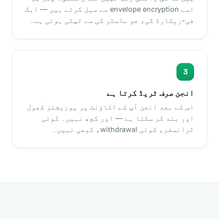
اسے envelope encryption سے سیل کرتے ہیں — ایک
فی-ریکارڈ کی، جو ماسٹر کی سے لپٹی ہوتی ہے۔
3
انجن صرف ٹریڈ کرتا ہے
اس کے بعد انجن آپ کے اکاؤنٹ پر پوزیشنز کھول
اور بند کر سکتا ہے — اور کچھ نہیں۔ کوئی
ٹرانسفر، کوئی withdrawal، کبھی نہیں۔