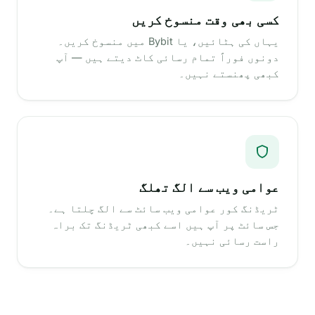
کسی بھی وقت منسوخ کریں
یہاں کی ہٹائیں، یا Bybit میں منسوخ کریں۔
دونوں فوراً تمام رسائی کاٹ دیتے ہیں — آپ
کبھی پھنستے نہیں۔
عوامی ویب سے الگ تھلگ
ٹریڈنگ کور عوامی ویب سائٹ سے الگ چلتا ہے۔
جس سائٹ پر آپ ہیں اسے کبھی ٹریڈنگ تک براہ
راست رسائی نہیں۔