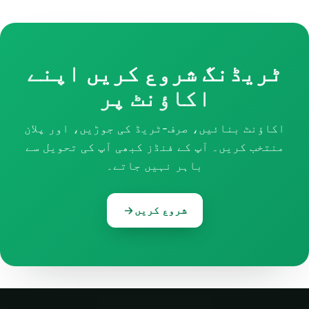
ٹریڈنگ شروع کریں
اپنے
اکاؤنٹ پر
اکاؤنٹ بنائیں، صرف-ٹریڈ کی جوڑیں، اور پلان
منتخب کریں۔ آپ کے فنڈز کبھی آپ کی تحویل سے
باہر نہیں جاتے۔
شروع کریں